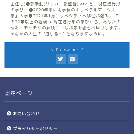
主任も)❸部活動(サッカー部監督) etc と、現在進行形
の学び…❶2020年末に両学長の「リベラルアーツ大
学」入学❷2021年1月にリベシティへ移住が強み。 こ
の20年以上の経験 + 現在進行形の学びから、あなたの
悩み・モヤモヤの解決につながるお話をお届けします。
あなたの人生の "道しるべ" となりますように。
＼ Follow me ／
固定ページ
お問い合わせ
プライバシーポリシー