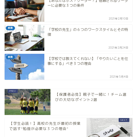
【あなたはボス？リーダー？】信頼されるリーダ
ーに必要な３つの条件
2021年2月10日
教育
「学校の先生」の６つのワークスタイルとその特
徴
2021年2月24日
教育
【学校では教えてくれない】「やりたいことを仕
事にする」べき３つの理由
2021年5月4日
【保護者必見】親子で一緒に！チーム選
びの大切なポイント2選
【学生必読！】高校の先生が最初の授業
で話す"勉強が必要な３つの理由"