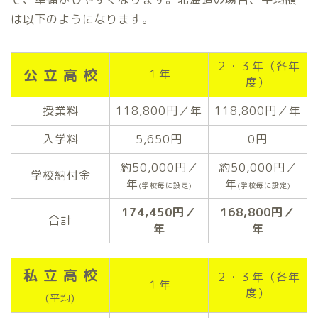
は以下のようになります。
２・３年（各年
公 立 高 校
１年
度）
授業料
118,800円／年
118,800円／年
入学料
5,650円
0円
約50,000円／
約50,000円／
学校納付金
年
年
(学校毎に設定)
(学校毎に設定)
174,450円／
168,800円／
合計
年
年
私 立 高 校
２・３年（各年
１年
度）
(平均)